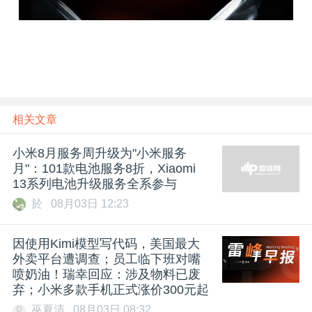
题
爱
搞
相关文章
机
小米8月服务周升级为"小米服务
月"：101款电池服务8折，Xiaomi
13系列电池升级服务全系参与
於
08月03日 12:23
因使用Kimi模型写代码，美国最大
外卖平台遭调查；员工临下班对嘴
喷奶油！瑞幸回应：涉及物料已废
弃；小米多款手机正式涨价300元起
巫夏清
08月03日 08:32