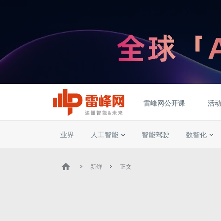
雷峰网公开课
活
业界
人工智能
智能驾驶
数智化
新鲜
正文