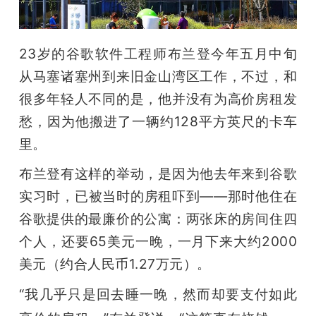
开
课
23岁的谷歌软件工程师布兰登今年五月中旬
从马塞诸塞州到来旧金山湾区工作，不过，和
活
很多年轻人不同的是，他并没有为高价房租发
愁，因为他搬进了一辆约128平方英尺的卡车
动
里。
中
布兰登有这样的举动，是因为他去年来到谷歌
实习时，已被当时的房租吓到——那时他住在
心
谷歌提供的最廉价的公寓：两张床的房间住四
个人，还要65美元一晚，一月下来大约2000
GAIR
美元（约合人民币1.27万元）。
“我几乎只是回去睡一晚，然而却要支付如此
专