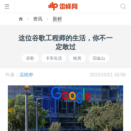
资讯
新鲜
首
这位谷歌工程师的生活，你不一
页
定敢过
谷歌
卡车生活
租房
旧金山
雷
作者：
温晓桦
2015/10/21 16:56
峰
网
公