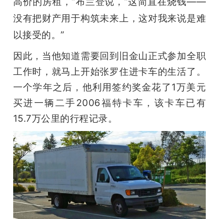
高价的房租，”布兰登说，“这简直在烧钱——
没有把财产用于构筑未来上，这对我来说是难
题
以接受的。”
爱
因此，当他知道需要回到旧金山正式参加全职
工作时，就马上开始张罗住进卡车的生活了。
搞
一个学年之后，他利用签约奖金花了1万美元
买进一辆二手2006福特卡车，该卡车已有
机
15.7万公里的行程记录。