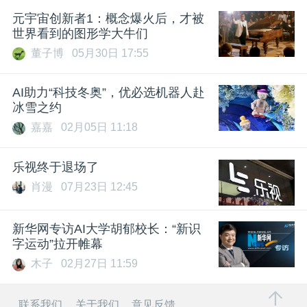
元宇宙创新者1：概念爆火后，才被
世界看到的图形学大牛们
董子博
05月30日 17:55
AI助力“科技冬奥”，优必选机器人赴
冰雪之约
嘉嘉
02月05日 11:18
乐视终于退场了
肖漫
07月23日 12:45
新华网专访AI大学胡郁校长：“新识
字运动”拉开帷幕
木子
02月27日 11:59
联系我们
关于我们
意见反馈