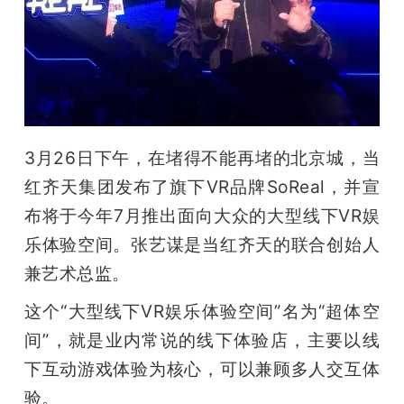
开
课
活
3月26日下午，在堵得不能再堵的北京城，当
动
红齐天集团发布了旗下VR品牌SoReal，并宣
布将于今年7月推出面向大众的大型线下VR娱
中
乐体验空间。张艺谋是当红齐天的联合创始人
兼艺术总监。
心
这个“大型线下VR娱乐体验空间”名为“超体空
GAIR
间”，就是业内常说的线下体验店，主要以线
下互动游戏体验为核心，可以兼顾多人交互体
专
验。