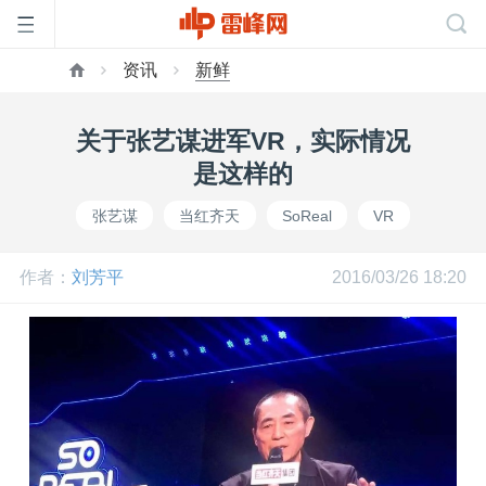
资讯
新鲜
首
关于张艺谋进军VR，实际情况
页
是这样的
张艺谋
当红齐天
SoReal
VR
雷
作者：
刘芳平
2016/03/26 18:20
峰
网
公