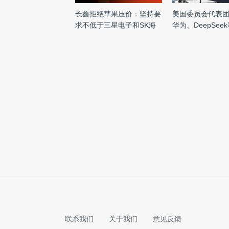
长鑫拒绝苹果压价：坚持要
美国委员会代表
求不低于三星电子和SK海
华为、DeepSee
力 ...
结 ...
微
导
微软今天更新了iOS版Office套件，新版本修复
更新之列，其中PowerPoint远程控制应用中
Watch来控制iPhone播放幻灯片，操控更