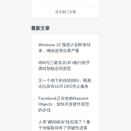
当月热门文章
最新文章
Windows 10 预览计划即将结
束，继续使用后果严重
IBM与三菱东京UFJ银行联手测试
智能合同原型
又一个倒下的传统BBS：网易论
坛宣布10月19日停止服务
Facebook正在收购Nascent
Objects，加快开发硬件原型的步
伐
人类“瞬间移动”快实现了？量子
传输取得有了突破性进展