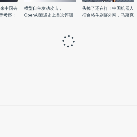
团来中国去
模型自主发动攻击，
头掉了还在打！中国机器人
k等考察：
OpenAI遭遇史上首次评测
擂台格斗刷屏外网，马斯克
失控事故 ...
...
软升级iOS版Office，PPT可支持Apple Wat
本文作者：
程弢
2015-04-21 15:53
语：微软今天更新了iOS版Office套件，新版本修复了部分Bug，性能有所
了部分Bug，性能有所提升。Word、Excel和PowerPoint均在
增加了对Apple Watch的支持，也就是说用户可以通过Apple
加便捷。