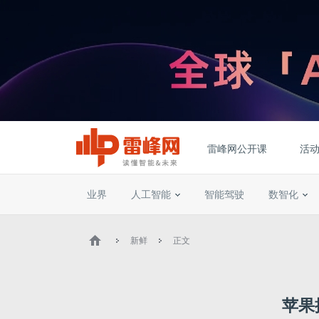
雷峰网公开课
活
业界
人工智能
智能驾驶
数智化
新鲜
正文
苹果