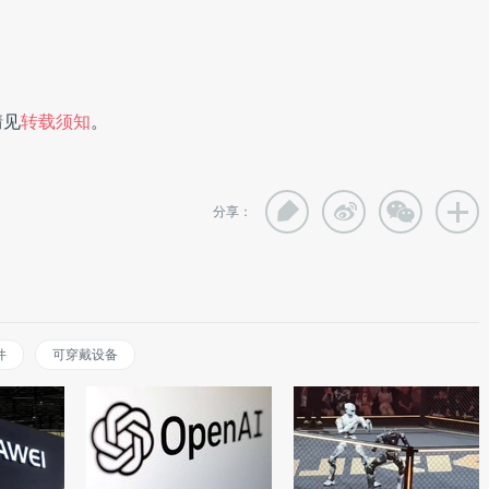
情见
转载须知
。
分享：
件
可穿戴设备