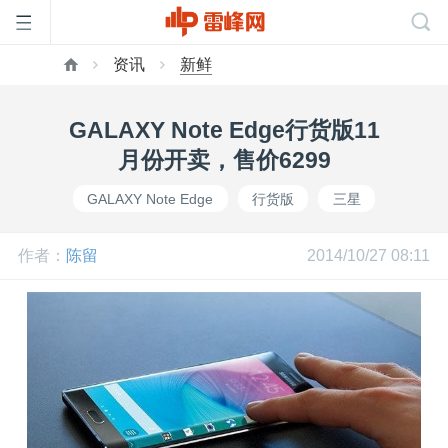
资讯
新鲜
首
GALAXY Note Edge行货版11
页
月份开卖，售价6299
GALAXY Note Edge
行货版
三星
雷
作者：
陈留
2014/10/27 08:11
峰
网
公