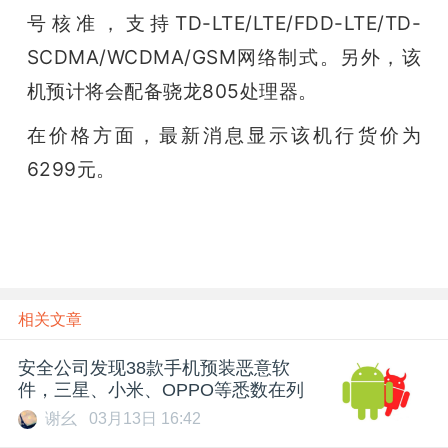
号核准，支持TD-LTE/LTE/FDD-LTE/TD-
题
SCDMA/WCDMA/GSM网络制式。另外，该
机预计将会配备骁龙805处理器。
爱
在价格方面，
最新消息显示该机行货价为
搞
6299元。
机
相关文章
安全公司发现38款手机预装恶意软
件，三星、小米、OPPO等悉数在列
谢幺
03月13日 16:42