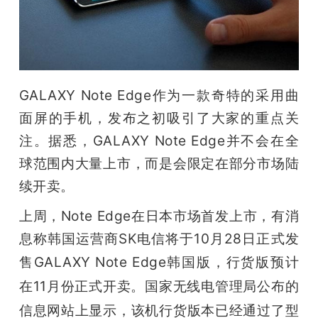
开
课
活
GALAXY Note Edge作为一款奇特的采用曲
面屏的手机，发布之初吸引了大家的重点关
动
注。据悉，GALAXY Note Edge并不会在全
球范围内大量上市，而是会限定在部分市场陆
中
续开卖。
上周，Note Edge在日本市场首发上市，有消
心
息称韩国运营商SK电信将于10月28日正式发
GAIR
售GALAXY Note Edge韩国版，
行货版预计
在11月份正式开卖。国家无线电管理局公布的
专
信息网站上显示，该机行货版本已经通过了型