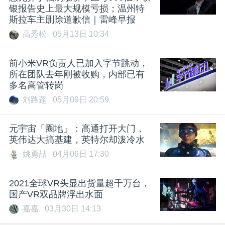
银报告史上最大规模亏损；温州特
斯拉车主删除道歉信｜雷峰早报
高秀松
05月13日 10:34
前小米VR负责人已加入字节跳动，
所在团队去年刚被收购，内部已有
多名高管转岗
刘路遥
05月09日 20:59
元宇宙「圈地」：高通打开大门，
英伟达大搞基建，英特尔却泼冷水
姚勇喆
04月06日 17:30
2021全球VR头显出货量超千万台，
国产VR双品牌浮出水面
嘉嘉
03月30日 14:13