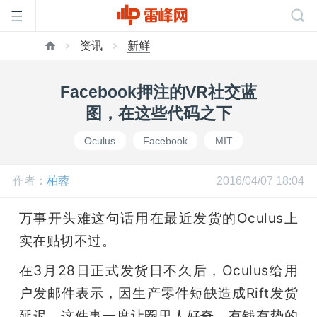
资讯
新鲜
首
Facebook押注的VR社交蓝
页
图，在这些代码之下
Oculus
Facebook
MIT
雷
作者：
柏蓉
2016/04/07 18:04
峰
万事开头难这句话用在最近发货的Oculus上
网
实在贴切不过。
在3月28日正式发货日不久后，Oculus给用
公
户发邮件表示，因生产零件短缺造成Rift发货
延迟。这件事一度让圈里人好奇，有钱有势的