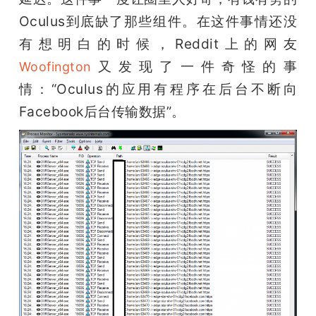
开
Oculus到底缺了那些组件。在这件事情还没
有想明白的时候，Reddit上的网友
课
又发现了一件奇怪的事
Woofington
活
情：“Oculus的应用有程序在后台不断向
Facebook后台传输数据”。
动
中
心
GAIR
专