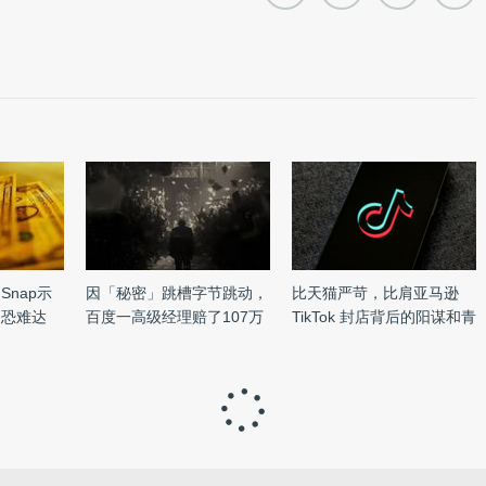
nap示
因「秘密」跳槽字节跳动，
比天猫严苛，比肩亚马逊
利恐难达
百度一高级经理赔了107万
TikTok 封店背后的阳谋和青
元 ...
...
Apple Watch已投入试产并开始成品率检验
本文作者：
Penny
2014-10-14 09:37