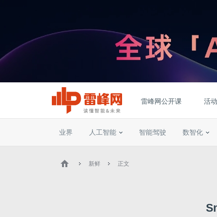
雷峰网公开课
活
业界
人工智能
智能驾驶
数智化
新鲜
正文
S