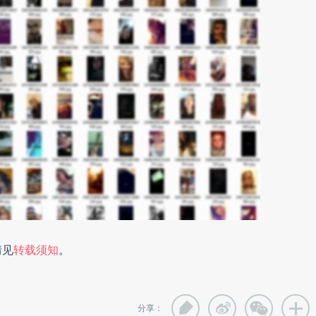
情见
转载须知
。
分享：