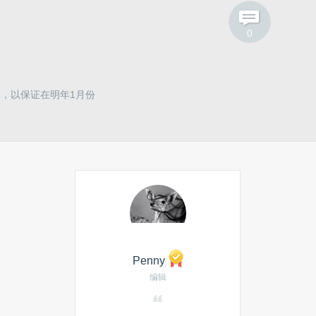
Dropbox
傅盛
率，以保证在明年1月份
0
开源硬件
Penny
编辑
发私信