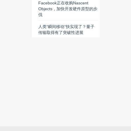
Facebook正在收购Nascent
Objects，加快开发硬件原型的步
伐
人类“瞬间移动”快实现了？量子
传输取得有了突破性进展
特斯拉将建世界最大储能电池
组，充满电可供2500家庭使用
热门搜索
阿里
安防
计算机视觉
Kickstarter
chrome
NFC
拼多多
操作系统