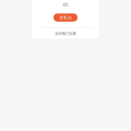
当月热门文章
最新文章
Windows 10 预览计划即将结
束，继续使用后果严重
IBM与三菱东京UFJ银行联手测试
智能合同原型
又一个倒下的传统BBS：网易论
坛宣布10月19日停止服务
Facebook正在收购Nascent
Objects，加快开发硬件原型的步
伐
人类“瞬间移动”快实现了？量子
传输取得有了突破性进展