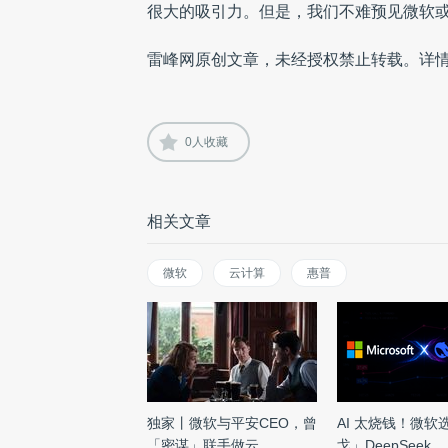
很大的吸引力。但是，我们不难预见微软或惠普
雷峰网原创文章，未经授权禁止转载。详
0
人收藏
相关文章
微软
云计算
惠普
独家丨微软与平安CEO，曾
AI 太烧钱！微软
「密谋」联手做云
戈」DeepSeek