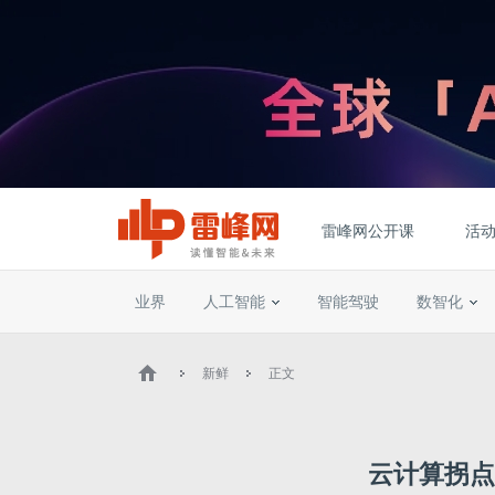
雷峰网公开课
活
业界
人工智能
智能驾驶
数智化
新鲜
正文
云计算拐点已