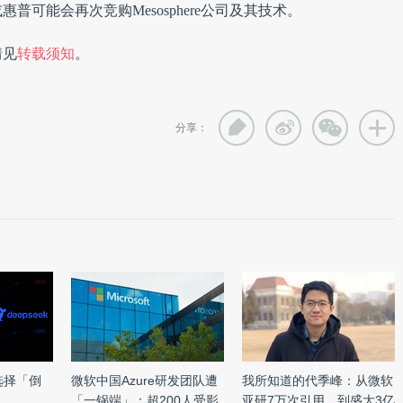
可能会再次竞购Mesosphere公司及其技术。
情见
转载须知
。
分享：
选择「倒
微软中国Azure研发团队遭
我所知道的代季峰：从微软
「一锅端」：超200人受影
亚研7万次引用，到盛大3亿