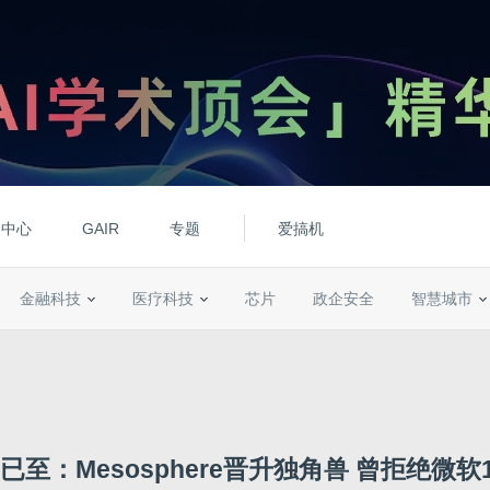
动中心
GAIR
专题
爱搞机
金融科技
医疗科技
芯片
政企安全
智慧城市
至：Mesosphere晋升独角兽 曾拒绝微软