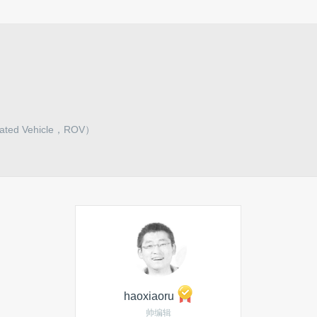
 Vehicle，ROV）
haoxiaoru
帅编辑