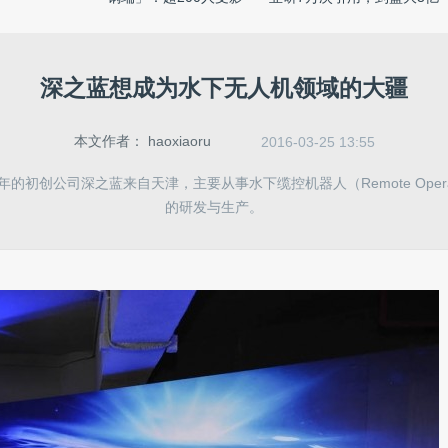
响 ...
...
深之蓝想成为水下无人机领域的大疆
本文作者：
haoxiaoru
2016-03-25 13:55
年的初创公司深之蓝来自天津，主要从事水下缆控机器人（Remote Operated
的研发与生产。