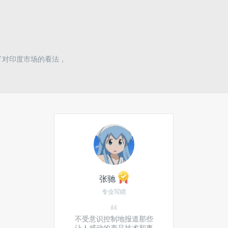
及了对印度市场的看法，
张驰
专业写瞎
不受意识控制地报道那些