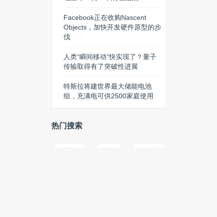
Facebook正在收购Nascent
Objects，加快开发硬件原型的步
伐
人类“瞬间移动”快实现了？量子
传输取得有了突破性进展
特斯拉将建世界最大储能电池
组，充满电可供2500家庭使用
热门搜索
特斯拉
淘宝
周鸿祎
蔚来
HTML5
增强现实
Oculus Rift