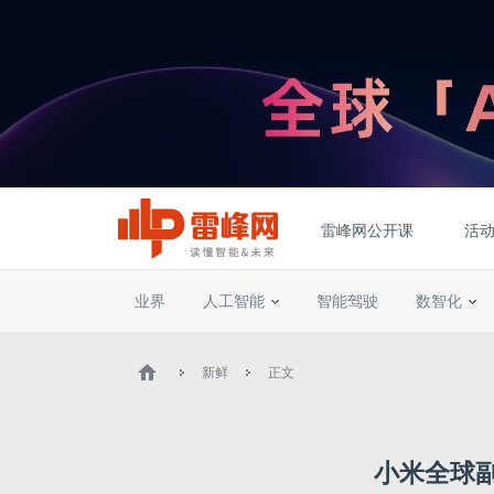
雷峰网公开课
活
业界
人工智能
智能驾驶
数智化
新鲜
正文
小米全球