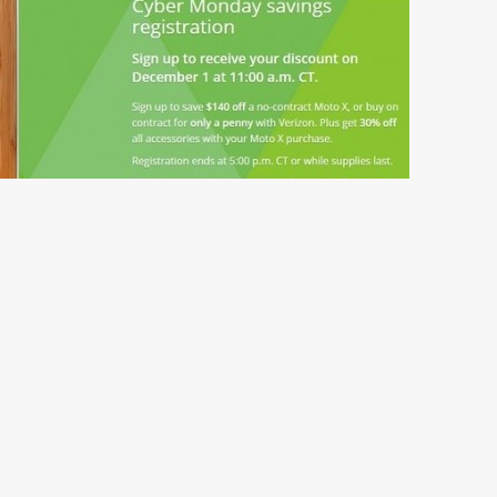
99 美元之间。合约机 将可享受140美元的折扣，verizon 用户将有机
元。此外，购买第二代 Moto X 用户还可以享受 30%的任意配件折
受欢迎的旗舰智能手机，但是359美元的价格绝对具备吸引力，尤其
时间更新到 Android 5.0 棒棒糖。