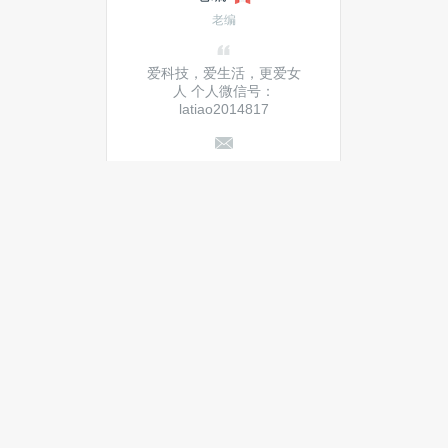
老编
爱科技，爱生活，更爱女
人 个人微信号：
latiao2014817
发私信
当月热门文章
最新文章
Windows 10 预览计划即将结
束，继续使用后果严重
IBM与三菱东京UFJ银行联手测试
智能合同原型