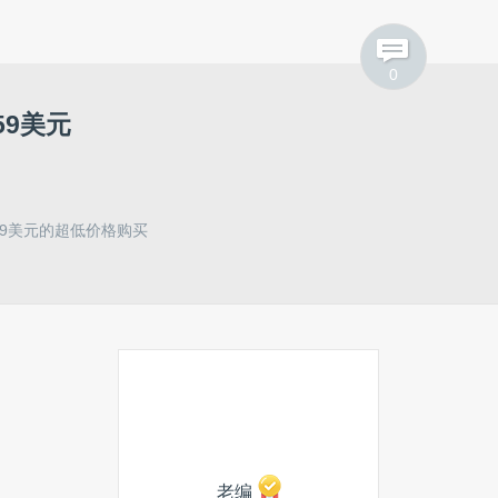
工信部
路由器
扫地机器人
Galaxy S6
0
59美元
59美元的超低价格购买
老编