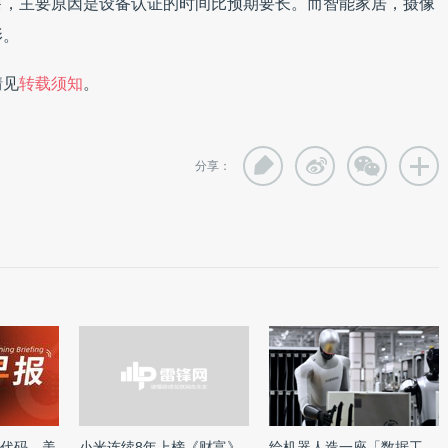
售，主要原因是设备认证的时间比预期要长。而智能家居，摄像
影。
情见
转载须知
。
分享：
写代码，美
小米连续8年上榜《财富》
给机器人造一座「数据工