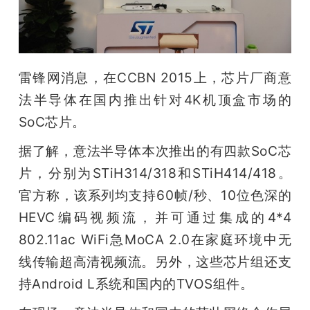
开
课
雷锋网消息，在CCBN 2015上，芯片厂商意
活
法半导体在国内推出针对4K机顶盒市场的
SoC芯片。
动
据了解，意法半导体本次推出的有四款SoC芯
中
片，分别为STiH314/318和STiH414/418。
官方称，该系列均支持60帧/秒、10位色深的
心
HEVC编码视频流，并可通过集成的4*4 
802.11ac WiFi急MoCA 2.0在家庭环境中无
GAIR
线传输超高清视频流。另外，这些芯片组还支
持Android L系统和国内的TVOS组件。
专