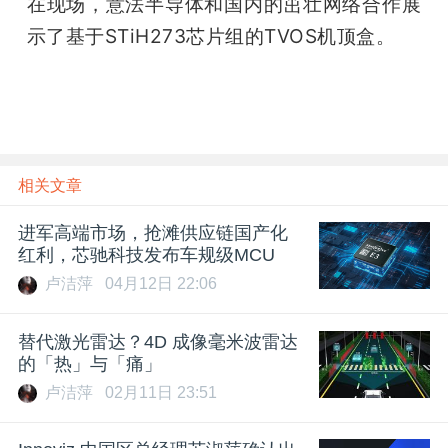
在现场，意法半导体和国内的茁壮网络合作展
示了基于STiH273芯片组的TVOS机顶盒。
题
爱
搞
相关文章
机
进军高端市场，抢滩供应链国产化
红利，芯驰科技发布车规级MCU
卢洁萍
04月12日 22:06
替代激光雷达？4D 成像毫米波雷达
的「热」与「痛」
卢洁萍
02月11日 23:51