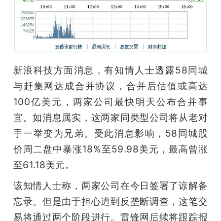
开
课
活
新浪科技方面消息，有知情人士透露58同城
与赶集网达成合并协议，合并后估值或高达
动
100亿美元，两家公司最快明天公布合并事
宜。如消息属实，这两家同类型公司将从老对
中
手一举变为兄弟。受此消息影响，58同城股
价周二盘中暴涨18%至59.98美元，最高曾涨
心
至61.18美元。
GAIR
该知情人士称，两家公司在今日签署了谅解备
忘录。但是由于担心遭到反垄断调查，这笔交
专
易将通过两个阶段进行。雷锋网后续将跟踪报