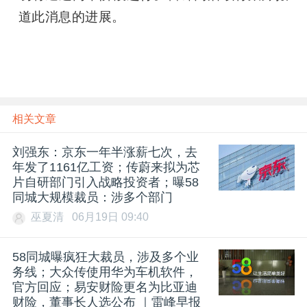
道此消息的进展。
题
爱
搞
相关文章
机
刘强东：京东一年半涨薪七次，去
年发了1161亿工资；传蔚来拟为芯
片自研部门引入战略投资者；曝58
同城大规模裁员：涉多个部门
巫夏清
06月19日 09:40
58同城曝疯狂大裁员，涉及多个业
务线；大众传使用华为车机软件，
官方回应；易安财险更名为比亚迪
财险，董事长人选公布 ｜雷峰早报