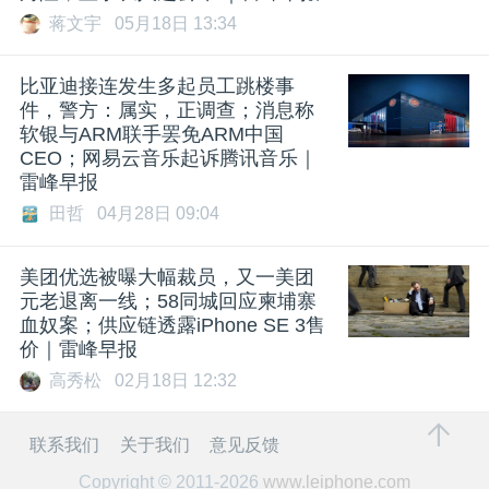
蒋文宇
05月18日 13:34
比亚迪接连发生多起员工跳楼事
件，警方：属实，正调查；消息称
软银与ARM联手罢免ARM中国
CEO；网易云音乐起诉腾讯音乐｜
雷峰早报
田哲
04月28日 09:04
美团优选被曝大幅裁员，又一美团
元老退离一线；58同城回应柬埔寨
血奴案；供应链透露iPhone SE 3售
价｜雷峰早报
高秀松
02月18日 12:32
联系我们
关于我们
意见反馈
Copyright © 2011-2026
www.leiphone.com