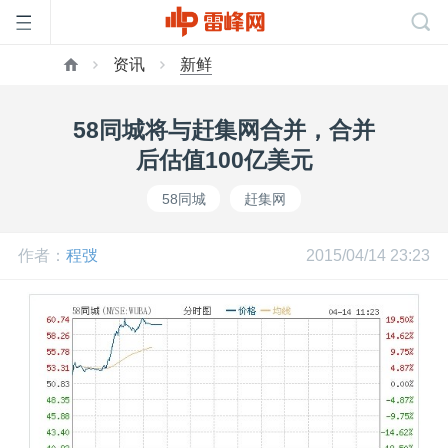
资讯
新鲜
首
58同城将与赶集网合并，合并
页
后估值100亿美元
58同城
赶集网
雷
作者：
程弢
2015/04/14 23:23
峰
网
公