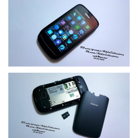
题
爱
搞
机