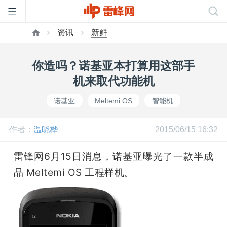
资讯
新鲜
首
你造吗？诺基亚本打算用这部手
页
机来取代功能机
诺基亚
Meltemi OS
智能机
雷
作者：
温晓桦
2015/06/15 16:32
峰
雷锋网6月15日消息，诺基亚曝光了一款半成
网
品 Meltemi OS 工程样机。
公