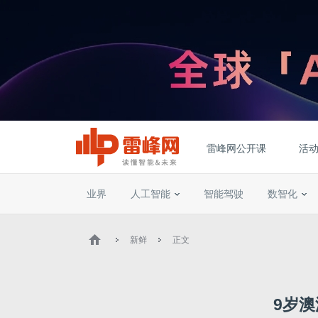
雷峰网公开课
活
业界
人工智能
智能驾驶
数智化
新鲜
正文
9岁