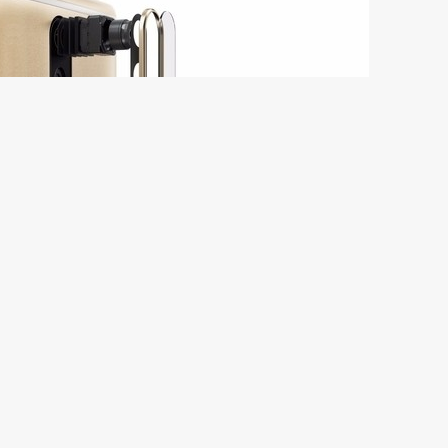
大会上，我们欣赏了联想带来的各种新奇产品和技术，其中最吸引眼球的
的配置属于目前中上水平：高通骁龙652八核处理器，6.4寸QHD显
万像素摄像头，4050毫安电池，指纹识别加全金属机身，跟最近上
是做这样一款中端机，定价在$499美元的话，相信在北美市场