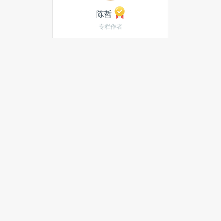
陈哲
专栏作者
陈哲，现谷歌眼镜部门高
级软件工程师，关注智能
传感，VR/AR，可穿戴设
备等领域。曾任加拿大黑
莓软件工程师，从事无线
通信和传感器软件方面的
设计与开发。加拿大McGill
大学电子工程专业荣誉学
士，滑铁卢大学电子工程
硕士。
发私信
当月热门文章
最新文章