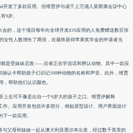
iPad开发了多款应用。但维贾伊与成千上万涌入莫斯康会议中心
有9岁。
大会的，这个项目每年向全球开发iOS应用的人免费赠送数百张
金的女性人数增长了两倍，在最终获得苹果奖学金的申请者当
用都是受妹妹启发——后者正在学说话和辨认动物。其中一款应
主要利用声音和抽认卡帮助孩子们识记100种动物的名称和声音。此外，维贾
应用，帮助他们认识颜色。
话听上去可不像是出自一个9岁大的孩子之口。维贾伊解释
工作。应用开发包括许多部分，例如原型设计、用户界面设计
的下一款应用。
将与父母和妹妹一起从澳大利亚墨尔本出发，经过数千英里的