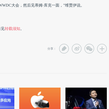
WWDC大会，然后见蒂姆·库克一面，”维贾伊说。
情见
转载须知
。
分享：