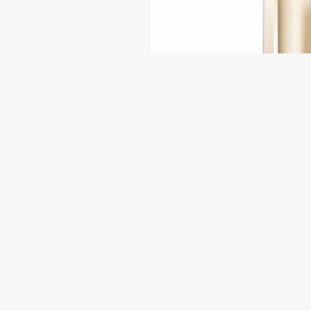
在刚过去的联想TechWorld 2016
无疑是Phab 2 Pro手机。这款巨屏手机
示屏，4G内存，前800万像素，后1600
市的小米Max高配版非常相似。如果联想只