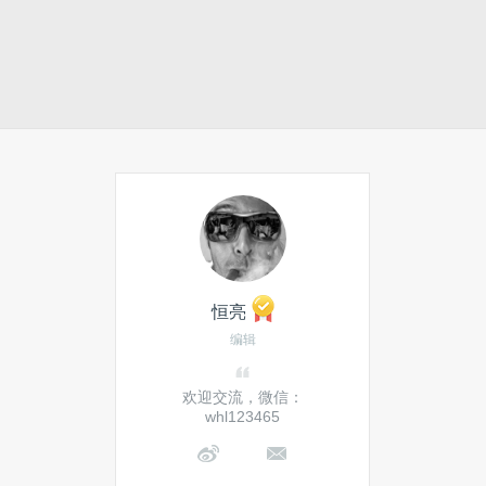
恒亮
编辑
欢迎交流，微信：
whl123465