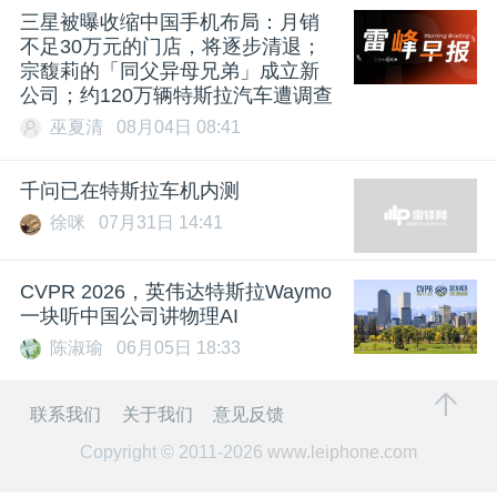
三星被曝收缩中国手机布局：月销
不足30万元的门店，将逐步清退；
宗馥莉的「同父异母兄弟」成立新
公司；约120万辆特斯拉汽车遭调查
巫夏清
08月04日 08:41
千问已在特斯拉车机内测
徐咪
07月31日 14:41
CVPR 2026，英伟达特斯拉Waymo
一块听中国公司讲物理AI
陈淑瑜
06月05日 18:33
联系我们
关于我们
意见反馈
Copyright © 2011-2026
www.leiphone.com