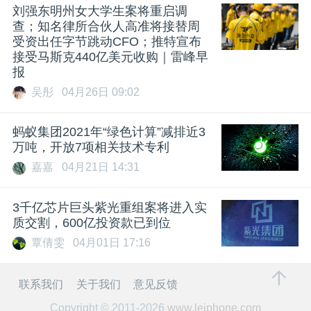
刘强东明州女大学生案将重启调
查；知名律所合伙人高准将接替周
受资出任字节跳动CFO；推特宣布
接受马斯克440亿美元收购｜雷峰早
报
吴彤
04月26日 09:02
蚂蚁集团2021年“绿色计算”减排近3
万吨，开放7项相关技术专利
嘉嘉
04月21日 14:31
3千亿芯片巨头紫光重组案将进入实
质交割，600亿投资款已到位
覃倩雯
04月01日 17:16
联系我们
关于我们
意见反馈
Copyright © 2011-2026
www.leiphone.com