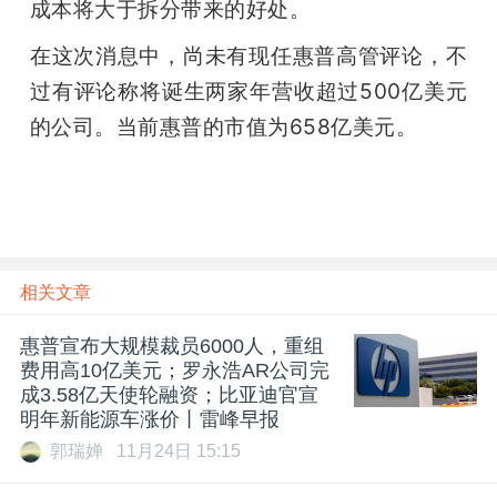
成本将大于拆分带来的好处。
题
在这次消息中，尚未有现任惠普高管评论，不
过有评论称将诞生两家年营收超过500亿美元
爱
的公司。当前惠普的市值为658亿美元。
搞
机
相关文章
惠普宣布大规模裁员6000人，重组
费用高10亿美元；罗永浩AR公司完
成3.58亿天使轮融资；比亚迪官宣
明年新能源车涨价丨雷峰早报
郭瑞婵
11月24日 15:15