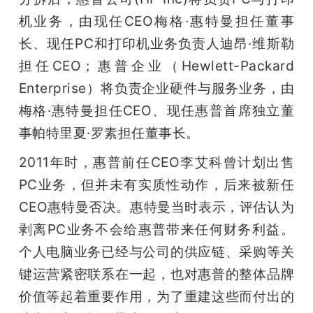
开
机业务，由现任CEO梅格·惠特曼担任董事
长、现任PC和打印机业务负责人迪昂·维斯勒
课
担任CEO；惠普企业（Hewlett-Packard 
活
Enterprise）将负责企业硬件与服务业务，由
梅格·惠特曼担任CEO、现任惠普首席独立董
动
事帕特里夏·罗素担任董事长。
2011年时，惠普前任CEO李艾科曾计划出售
中
PC业务，但并未有实质性动作，后来被新任
CEO惠特曼否决。惠特曼当时表示，评估认为
心
剥离PC业务不会给惠普带来任何财务利益。
个人电脑业务已经与公司的供应链、采购等关
GAIR
键运营紧密联系在一起，也对惠普的整体品牌
价值等起着重要作用，为了重建这些而付出的
专