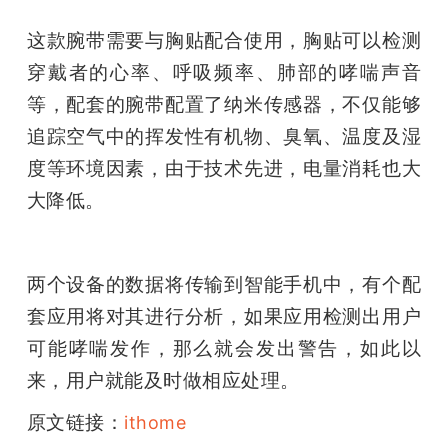
开
这款腕带需要与胸贴配合使用，胸贴可以检测
课
穿戴者的心率、呼吸频率、肺部的哮喘声音
等，配套的腕带配置了纳米传感器，不仅能够
活
追踪空气中的挥发性有机物、臭氧、温度及湿
度等环境因素，由于技术先进，电量消耗也大
动
大降低。
中
两个设备的数据将传输到智能手机中，有个配
心
套应用将对其进行分析，如果应用检测出用户
可能哮喘发作，那么就会发出警告，如此以
GAIR
来，用户就能及时做相应处理。
原文链接：
ithome
专