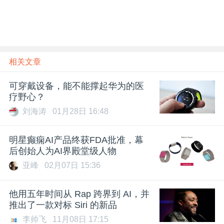
题
爱
相关文章
搞
可穿戴设备，能不能撑起华为的医
疗野心？
机
刘海涛
01月28日 16:48
明星癫痫AI产品终获FDA批准，幕
后创始人为AI界殿堂级人物
亚峰
02月07日 15:36
他用五年时间从 Rap 跨界到 AI，并
推出了一款对标 Siri 的新品
李帅飞
11月08日 17:15