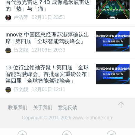
替代激光雷达？4D 成像毫米波雷达
的「热」与「痛」
卢洁萍
02月11日 23:51
Innoviz 中国区总经理苏淑萍确认出
席 | 第四届「全球智能驾驶峰会」
伍文靓
12月03日 20:33
19 位行业领袖齐聚！第四届「全球
智能驾驶峰会」首批嘉宾重磅公布 |
第四届「全球智能驾驶峰会」
伍文靓
12月01日 12:11
联系我们
关于我们
意见反馈
Copyright © 2011-2026
www.leiphone.com