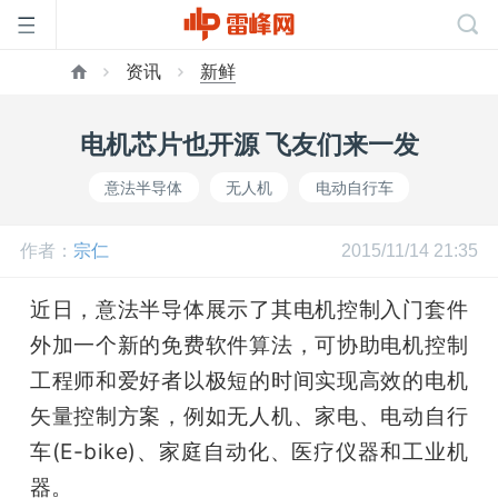
资讯
新鲜
首
电机芯片也开源 飞友们来一发
页
意法半导体
无人机
电动自行车
雷
作者：
宗仁
2015/11/14 21:35
峰
近日，意法半导体展示了其电机控制入门套件
外加一个新的免费软件算法，可协助电机控制
网
工程师和爱好者以极短的时间实现高效的电机
矢量控制方案，例如无人机、家电、电动自行
公
车(E-bike)、家庭自动化、医疗仪器和工业机
器。