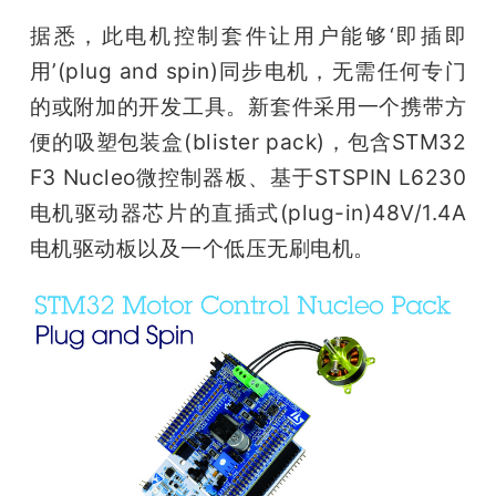
开
据悉，此电机控制套件让用户能够‘即插即
用’(plug and spin)同步电机，无需任何专门
课
的或附加的开发工具。新套件采用一个携带方
活
便的吸塑包装盒(blister pack)，包含STM32 
F3 Nucleo微控制器板、基于STSPIN L6230
动
电机驱动器芯片的直插式(plug-in)48V/1.4A
电机驱动板以及一个低压无刷电机。
中
心
GAIR
专