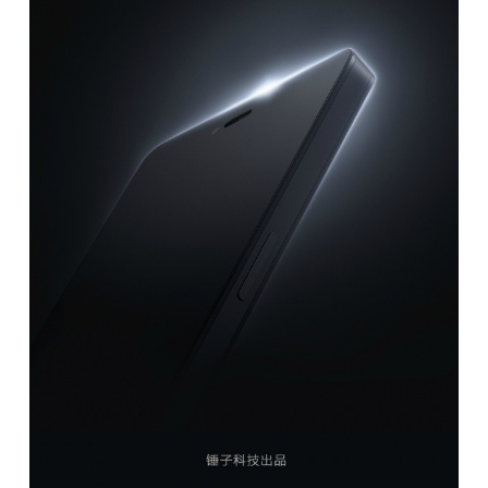
题
爱
搞
机