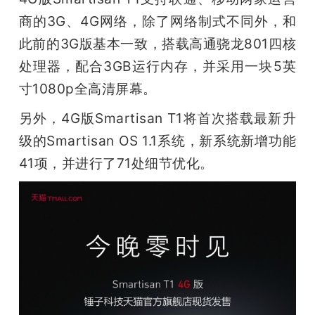
开
商的3G、4G网络，除了网络制式不同外，和
此前的3G版基本一致，搭载高通骁龙801四核
课
处理器，配合3GB运行内存，并采用一块5英
活
寸1080p全高清屏幕。
另外，4G版Smartisan T1将首次搭载最新升
动
级的Smartisan OS 1.1系统，新系统新增功能
41项，并进行了71处细节优化。
中
心
GAIR
专