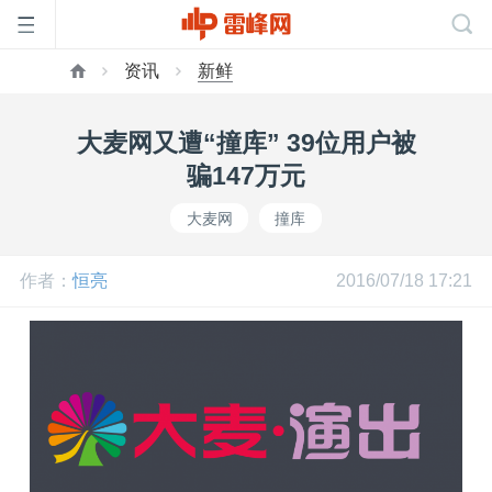
资讯
新鲜
首
大麦网又遭“撞库” 39位用户被
页
骗147万元
大麦网
撞库
雷
作者：
恒亮
2016/07/18 17:21
峰
网
公