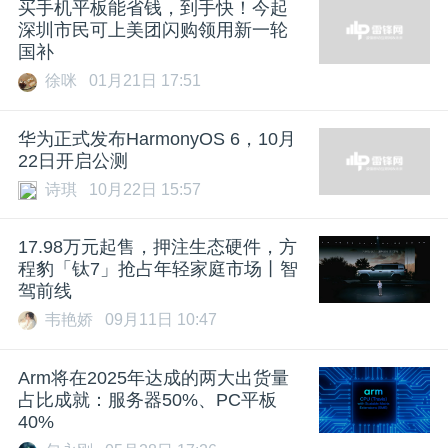
买手机平板能省钱，到手快！今起
深圳市民可上美团闪购领用新一轮
国补
徐咪
01月21日 17:51
华为正式发布HarmonyOS 6，10月
22日开启公测
诗琪
10月22日 15:57
17.98万元起售，押注生态硬件，方
程豹「钛7」抢占年轻家庭市场丨智
驾前线
韦艳娇
09月11日 10:47
Arm将在2025年达成的两大出货量
占比成就：服务器50%、PC平板
40%