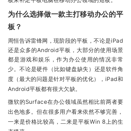
开
为什么选择做一款主打移动办公的平
课
板？
活
周恒告诉雷锋网，现阶段的平板，不论是iPad
还是众多的Android平板，大部分的使用场景
动
都是游戏和娱乐，作为办公使用的情况非常
少。
不论是硬件（比如键盘缺失）还是软件角
中
度（最大的问题是针对平板的优化），iPad和
Android平板都有很大欠缺。
心
微软的Surface在办公领域虽然相比前两者要
GAIR
出色地多。但在很多用户看来依然不够完善，
一来是价格比较高，二来是平板Win 8上的生
专