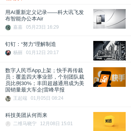
用AI重新定义记录——科大讯飞发
布智能办公本Air
嘉嘉
05月23日 16:29
钉钉：“努力”理解制造
杨丽
01月12日 20:17
数字人民币App上架；快手再传裁
员：覆盖四大事业部，个别团队裁
员比例30%；丰田超越通用成为美
国销量最大车企|雷峰早报
王起端
01月05日 08:24
科技美团从何而来
二维马晓宁
12月08日 15:01