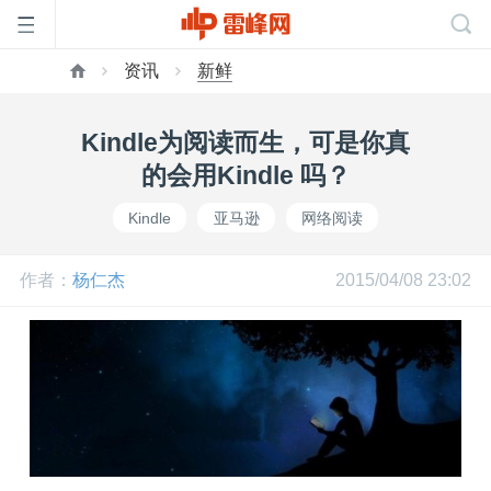
资讯
新鲜
首
Kindle为阅读而生，可是你真
页
的会用Kindle 吗？
Kindle
亚马逊
网络阅读
雷
作者：
杨仁杰
2015/04/08 23:02
峰
网
公