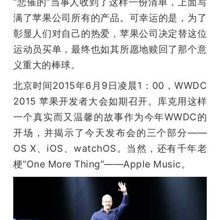
“悲催的”当事人收到了这样一份清单，上面写
开
满了苹果公司所有的产品。可幸运的是，为了
课
彰显人们对自己的热爱，苹果公司决定替这位
运动员买单，最终也如其所愿地赎回了那个意
活
义重大的棒球。
北京时间2015年6月9日凌晨1：00，WWDC 
动
2015 苹果开发者大会如期召开。库克用这样
一个真实而又温馨的故事作为今年WWDC的
中
开场，并揭示了今天发布会的三个部分——
OS X、iOS、watchOS。当然，还有千年老
心
梗“One More Thing”——Apple Music。
GAIR
专