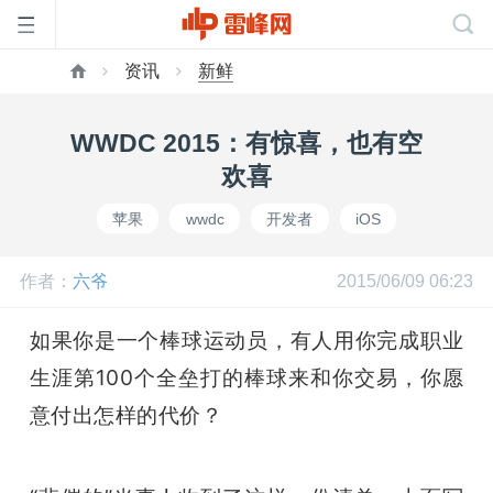
资讯
新鲜
首
WWDC 2015：有惊喜，也有空
页
欢喜
苹果
wwdc
开发者
iOS
雷
作者：
六爷
2015/06/09 06:23
峰
如果你是一个棒球运动员，有人用你完成职业
网
生涯第100个全垒打的棒球来和你交易，你愿
意付出怎样的代价？
公