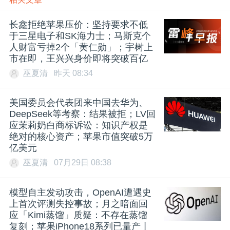
长鑫拒绝苹果压价：坚持要求不低
于三星电子和SK海力士；马斯克个
人财富亏掉2个「黄仁勋」；宇树上
市在即，王兴兴身价即将突破百亿
巫夏清
昨天 08:34
美国委员会代表团来中国去华为、
DeepSeek等考察：结果被拒；LV回
应茉莉奶白商标诉讼：知识产权是
绝对的核心资产；苹果市值突破5万
亿美元
巫夏清
07月29日 08:38
模型自主发动攻击，OpenAI遭遇史
上首次评测失控事故；月之暗面回
应「Kimi蒸馏」质疑：不存在蒸馏
复刻；苹果iPhone18系列已量产丨