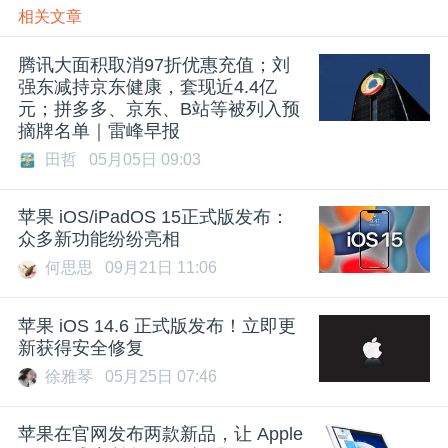
相关文章
腾讯大面积取消97折优惠充值；刘
强东减持京东健康，套现近4.4亿
元；拼多多、京东、B站等被列入预
摘牌名单｜雷峰早报
田哲
05月05日 09:03
苹果 iOS/iPadOS 15正式版发布：
众多新功能纷纷亮相
何思思
09月21日 11:06
苹果 iOS 14.6 正式版发布！立即更
新获得安全修复
徐雅琴
05月25日 07:46
苹果在官网发布两款新品，让 Apple