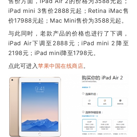
售价方面，iPad Air 2的价格为3588元起；
开
iPad mini 3售价2888元起；Retina iMac售
课
价17988元起；Mac Mini售价为3588元起。
与此同时，老款产品的价格也进行了下调，
活
iPad Air下调至2888元；iPad mini 2降至
2198元；iPad mini降至1798元。
动
点此可进入
。
苹果中国在线商店
中
心
GAIR
专