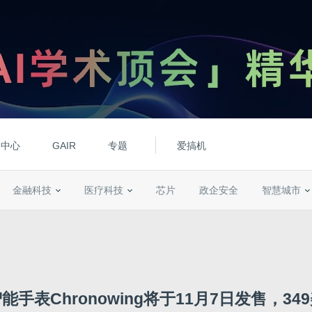
动中心
GAIR
专题
爱搞机
金融科技
医疗科技
芯片
政企安全
智慧城市
能手表Chronowing将于11月7日发售，34