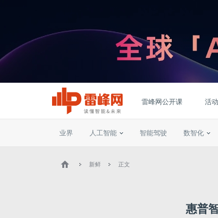
雷峰网公开课
活
业界
人工智能
智能驾驶
数智化
新鲜
正文
惠普智