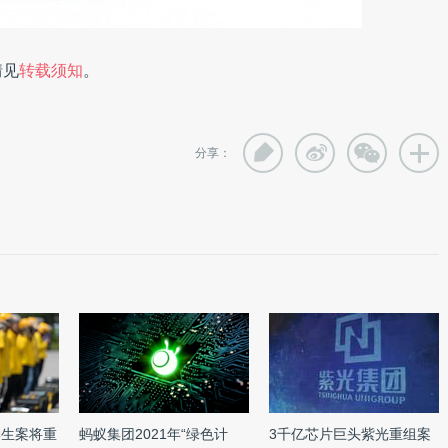
情见
转载须知
。
分享：
学生案将重
蚂蚁集团2021年“绿色计
3千亿芯片巨头紫光重组案