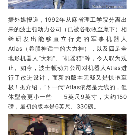
开
课
据外媒报道，1992年从麻省理工学院分离出
来的波士顿动力公司（已被谷歌收至麾下）相
活
继研发出能够直立行走的军事机器人
Atlas（希腊神话中的大力神），以及四足全
动
地形机器人“大狗”、“机器猫”等，令人叹为观
止。如今，波士顿动力公司对机器人Atlas进
中
行了改进设计，而新的版本无疑又是惊艳至
极！据介绍，“下一代”Atlas依然是无线的，但
心
体型会更小一些——5英尺9英寸，大约180
磅，最初的版本是6英尺、330磅。
GAIR
专