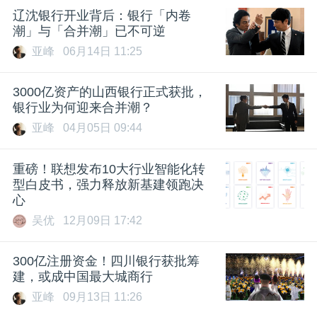
辽沈银行开业背后：银行「内卷
潮」与「合并潮」已不可逆
亚峰
06月14日 11:25
3000亿资产的山西银行正式获批，
银行业为何迎来合并潮？
亚峰
04月05日 09:44
重磅！联想发布10大行业智能化转
型白皮书，强力释放新基建领跑决
心
吴优
12月09日 17:42
300亿注册资金！四川银行获批筹
建，或成中国最大城商行
亚峰
09月13日 11:26