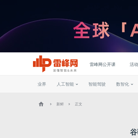
雷峰网公开课
活
业界
人工智能
智能驾驶
数智化
新鲜
正文
谷