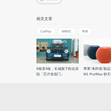
相关文章
CarPlay
WWDC
苹果
8核变4核，长城旗下欧拉深
苹果“来炸场”新
陷「芯片造假门」
M1 Pro/Max 
...