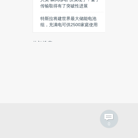
传输取得有了突破性进展
特斯拉将建世界最大储能电池
组，充满电可供2500家庭使用
热门搜索
nvidiA
iPad
iOS应用
Windows
裁员
iPad mini
夏普
Verizon
小鹏
海康
移动电源
0