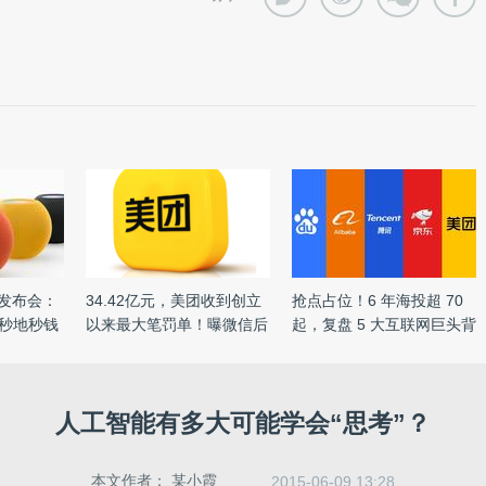
品发布会：
34.42亿元，美团收到创立
抢点占位！6 年海投超 70
秒天秒地秒钱
以来最大笔罚单！曝微信后
起，复盘 5 大互联网巨头背
台 ...
...
人工智能有多大可能学会“思考”？
本文作者：
某小霞
2015-06-09 13:28