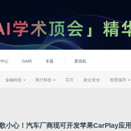
动中心
GAIR
专题
爱搞机
金融科技
医疗科技
芯片
政企安全
智慧城市
歌小心！汽车厂商现可开发苹果CarPlay应