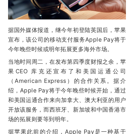
开
课
据国外媒体报道，继今年初登陆英国后，苹果
活
宣布，该公司的移动支付服务Apple Pay将于
今年晚些时候或明年拓展更多海外市场。
动
当地时间周二，在发布第四季度财报之余，苹
果CEO 库克还宣布了和美国运通公司
中
（American Express）的合作关系。据介
绍，Apple Pay将于今年晚些时候开始，通过
心
和美国运通合作来向加拿大、澳大利亚的用户
GAIR
开放该服务，而西班牙、新加坡和中国香港市
场的拓展则要等到明年。
专
据苹果此前的介绍，Apple Pay是一种基于