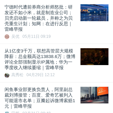
宁德时代遭前券商分析师怒批：研
发还不如小米，就是制造业公司；
贝壳启动新一轮裁员，并称之为贝
壳重生计划；知网：在进行反思｜
雷峰早报
吴优
05月11日 09:19
从1亿变3千万，联想高管层大规模
降薪：总金额高达13838.6万；微博
评论全部强制显示IP属地；华为一
季度收入继续萎缩｜雷峰早报
高秀松
04月29日 12:12
闲鱼事业部更换负责人，阿里副总
裁刘博接管；百度、爱奇艺被列入
可能退市名单；豆瓣起诉微博索赔1
元｜雷峰早报