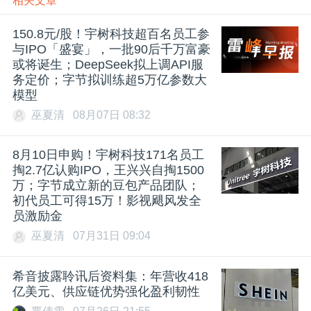
相关文章
150.8元/股！宇树科技超百名员工参
与IPO「盛宴」，一批90后千万富豪
或将诞生；DeepSeek拟上调API服
务定价；字节拟训练超5万亿参数大
模型
巫夏清
08月07日 08:32
8月10日申购！宇树科技171名员工
掏2.7亿认购IPO，王兴兴自掏1500
万；字节成立新的豆包产品团队；
初代员工可得15万！影视飓风发全
员激励金
巫夏清
07月31日 09:04
希音披露聆讯后资料集：年营收418
亿美元、供应链优势强化盈利韧性