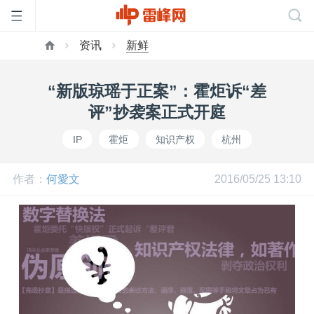
资讯
新鲜
首
“新版琼瑶于正案”：霍炬诉“差
页
评”抄袭案正式开庭
IP
霍炬
知识产权
杭州
雷
作者：
何愛文
2016/05/25 13:10
峰
网
公