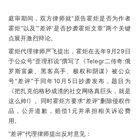
题
庭审期间，双方律师就“原告霍炬是否为作者
霍炬”以及“‘差评’是否抄袭霍炬文章”两个关键
爱
点展开激烈辩论。
搞
霍炬代理律师严飞提出，霍炬在去年9月29日
于公众号“歪理邪说”撰写了《Telegr二传奇:俄
机
罗斯富豪、黑客高手、极权和阴谋》被公众
号“差评”于同年10月5日抄袭发布，题目为
《把扎克伯格秒成渣的社交网络真巨头，就是
这么帅!》。同时霍炬方要求“差评”删除侵权作
品，公开道歉，赔偿1元并承担相关诉讼费
用。
“差评”代理律师提出反对意见：