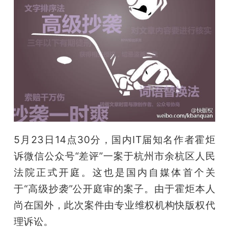
开
课
活
动
中
5月23日14点30分，国内IT届知名作者霍炬
心
诉微信公众号“差评”一案于杭州市余杭区人民
法院正式开庭。这也是国内自媒体首个关
GAIR
于“高级抄袭”公开庭审的案子。由于霍炬本人
尚在国外，此次案件由专业维权机构快版权代
专
理诉讼。