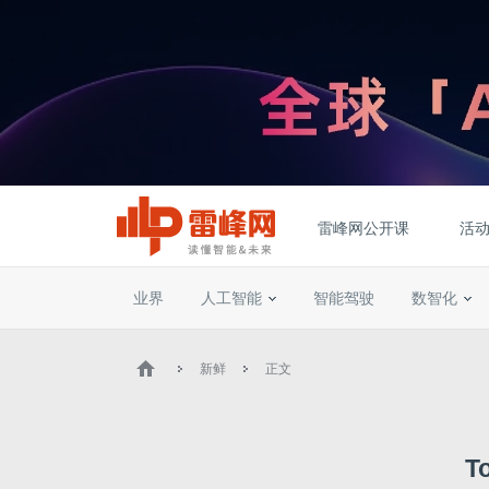
雷峰网公开课
活
业界
人工智能
智能驾驶
数智化
新鲜
正文
T