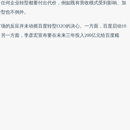
。任何企业转型都要付出代价，例如既有营收模式受到影响、加
转型也不例外。
场的反应并未动摇百度转型O2O的决心。一方面，百度启动10
另一方面，李彦宏宣布要在未来三年投入200亿元给百度糯
5亿美元的独立融资。在今年初百度还进行了架构重组，成立了移
务线则将在新的战略中寻找自己的位置。
个移动入口：移动搜索、地图和应用分发，三大入口也成功帮助
超PC端。在百度Q2财报中，地图前所未有地与搜索并列，跻
互联网的映射，线上与线下要更好地互动必须依赖于它。除了地
新业务，即百度钱包，它使得百度帮助用户找到服务之后可完成
承载着百度的互联网金融战略。
现在O2O市场缺乏技术含量，是靠红包这类营销砸出来的市场。
快，如果做不到这一点，互联网与任何传统行业结合都没意义。