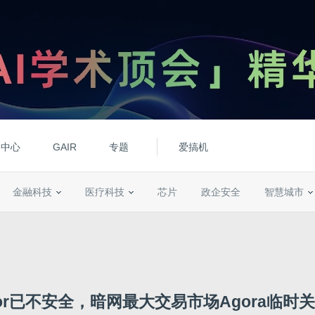
动中心
GAIR
专题
爱搞机
金融科技
医疗科技
芯片
政企安全
智慧城市
or已不安全，暗网最大交易市场Agora临时