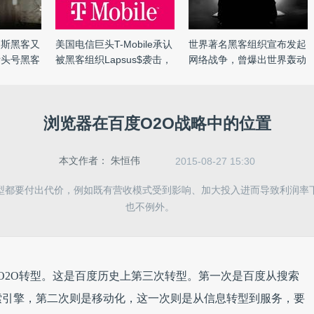
罗斯黑客又
美国电信巨头T-Mobile承认
世界著名黑客组织宣布发起
际头号黑客
被黑客组织Lapsus$袭击，
网络战争，曾爆出世界轰动
源 ...
...
浏览器在百度O2O战略中的位置
本文作者：
朱恒伟
2015-08-27 15:30
型都要付出代价，例如既有营收模式受到影响、加大投入进而导致利润率
也不例外。
度O2O转型。这是百度历史上第三次转型。第一次是百度从搜索
索引擎，第二次则是移动化，这一次则是从信息转型到服务，要