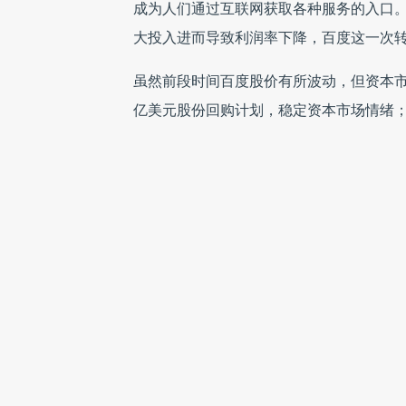
成为人们通过互联网获取各种服务的入口
大投入进而导致利润率下降，百度这一次
虽然前段时间百度股价有所波动，但资本市
亿美元股份回购计划，稳定资本市场情绪；
米，同时将百度外卖进行分拆，并完成2.
动服务事业群来落地O2O战略，其原有业
百度在完成移动转型之后，已经拥有了三
百度带来巨大的移动端流量和收入，双双抢
身为百度的核心业务。地图是现实世界在
图之外，百度还有一个专为O2O而布局的
交易并实现闭环。与此同时，百度钱包还
百度做O2O依然是技术驱动，李彦宏认为
诚然，互联网的优势是效率，是扁、平、