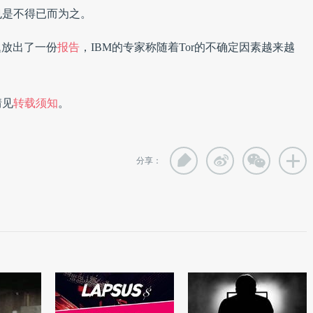
也是不得已而为之。
个问题放出了一份
报告
，IBM的专家称随着Tor的不确定因素越来越
情见
转载须知
。
分享：