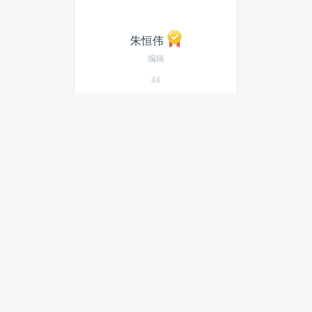
朱恒伟
编辑
发私信
当月热门文章
最新文章
百花奖短剧荣誉单元在京举办，
15部作品获颁五项荣
美团王莆中：将AI融入家庭健
康，助力建设“15分钟医疗圈”