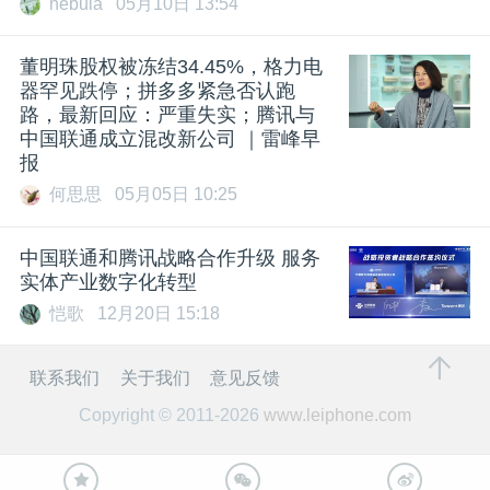
nebula
05月10日 13:54
董明珠股权被冻结34.45%，格力电
器罕见跌停；拼多多紧急否认跑
路，最新回应：严重失实；腾讯与
中国联通成立混改新公司 ｜雷峰早
报
何思思
05月05日 10:25
中国联通和腾讯战略合作升级 服务
实体产业数字化转型
恺歌
12月20日 15:18
联系我们
关于我们
意见反馈
Copyright © 2011-2026
www.leiphone.com