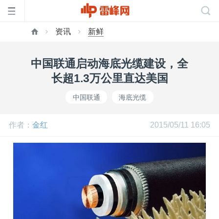
资讯
新鲜
首
中国联通启动海底光缆建设，全
页
长超1.3万公里直达美国
中国联通
海底光缆
雷
作者：
金红
2015/05/11 16:05
峰
网
公