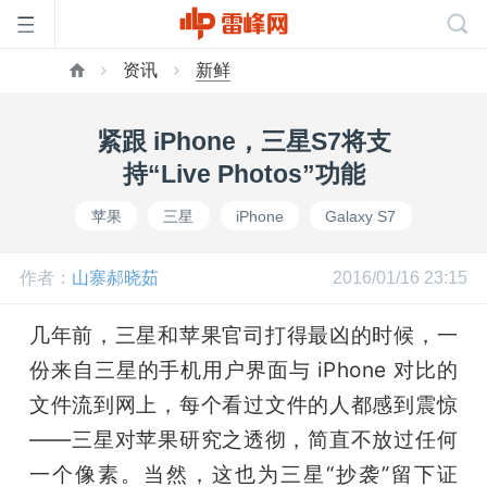
资讯
新鲜
首
紧跟 iPhone，三星S7将支
页
持“Live Photos”功能
苹果
三星
iPhone
Galaxy S7
雷
作者：
山寨郝晓茹
2016/01/16 23:15
峰
几年前，三星和苹果官司打得最凶的时候，一
网
份来自三星的手机用户界面与 iPhone 对比的
文件流到网上，每个看过文件的人都感到震惊
公
——三星对苹果研究之透彻，简直不放过任何
一个像素。当然，这也为三星“抄袭”留下证