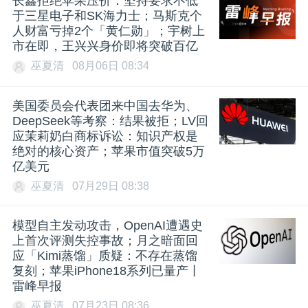
长鑫拒绝苹果压价：坚持要求不低
于三星电子和SK海力士；马斯克个
人财富亏掉2个「黄仁勋」；宇树上
市在即，王兴兴身价即将突破百亿
巫夏清
08月06日 08:34
美国委员会代表团来中国去华为、
DeepSeek等考察：结果被拒；LV回
应茉莉奶白商标诉讼：知识产权是
绝对的核心资产；苹果市值突破5万
亿美元
巫夏清
07月29日 08:38
模型自主发动攻击，OpenAI遭遇史
上首次评测失控事故；月之暗面回
应「Kimi蒸馏」质疑：不存在蒸馏
复刻；苹果iPhone18系列已量产丨
雷峰早报
巫夏清
07月23日 08:36