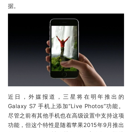
开
据。
课
活
动
中
心
近日，外媒报道，三星将在明年推出的 
Galaxy S7 手机上添加“Live Photos”功能。
GAIR
尽管之前有其他手机也在高级设置中支持这项
功能，但这个特性是随着苹果2015年9月推出
专