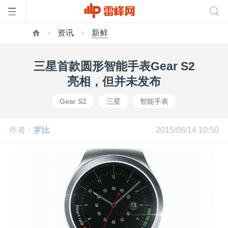
资讯
新鲜
首
三星首款圆形智能手表Gear S2
页
亮相，但并未发布
Gear S2
三星
智能手表
雷
作者：
罗比
2015/08/14 10:50
峰
网
公