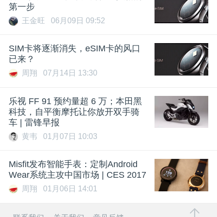
第一步
王金旺
06月09日 09:52
SIM卡将逐渐消失，eSIM卡的风口
已来？
周翔
07月14日 13:30
乐视 FF 91 预约量超 6 万；本田黑
科技，自平衡摩托让你放开双手骑
车 | 雷锋早报
黄韦
01月07日 10:03
Misfit发布智能手表：定制Android
Wear系统主攻中国市场 | CES 2017
周翔
01月06日 14:01