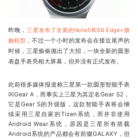
开
课
昨晚，
三星发布了全新的Note5和S6 Edge+旗
活
，不过一个小时的发布会在接近尾声的
舰机型
时候，三星偷偷抛出了大招，一块全新的圆形
动
表盘手表亮相大屏幕，但并没有正式发布。
中
此前很多媒体报道称三星第一款圆形智能手表
心
叫Gear A，而事实上三星为其定名Gear S2，
它是Gear S的升级版，这款智能手表将会继
GAIR
续采用三星自家的Tizen系统，而并非使用
Android Wear系统，原因是三星所有搭载
专
Android系统的产品都会有前缀GALAXY，但