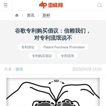
资讯
新鲜
首
谷歌专利购买倡议：信赖我们，
页
对专利流氓说不
专利诉讼
Patent Purchase Promotion
雷
专利购买倡议
专利流氓
峰
作者：
徐玖
2015/04/28 14:31
网
公