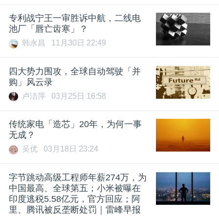
专利战宁王一审胜诉中航，二线电
池厂「唇亡齿寒」？
韩永昌
11月30日 22:49
四大势力围攻，全球自动驾驶「并
购」风云录
卢洁萍
03月25日 16:58
传统家电「造芯」20年，为何一事
无成？
吴优
03月18日 23:24
字节跳动高级工程师年薪274万，为
中国最高、全球第五；小米被曝在
印度逃税5.58亿元，官方回应；阿
里、腾讯被反垄断处罚｜雷峰早报