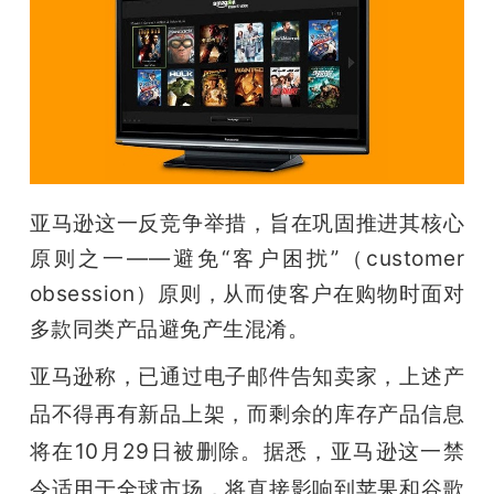
开
课
活
动
亚马逊这一反竞争举措，旨在巩固推进其核心
原则之一——避免“客户困扰”（customer 
中
obsession）原则，从而使客户在购物时面对
多款同类产品避免产生混淆。
心
亚马逊称，已通过电子邮件告知卖家，上述产
GAIR
品不得再有新品上架，而剩余的库存产品信息
将在10月29日被删除。据悉，亚马逊这一禁
专
令适用于全球市场，将直接影响到苹果和谷歌