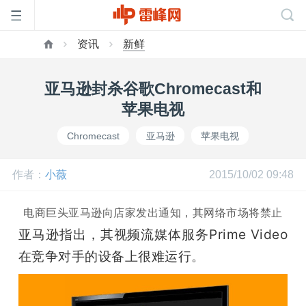
资讯
新鲜
首
亚马逊封杀谷歌Chromecast和
页
苹果电视
Chromecast
亚马逊
苹果电视
雷
作者：
小薇
2015/10/02 09:48
峰
电商巨头亚马逊向店家发出通知，其网络市场将禁止
网
亚马逊指出，其视频流媒体服务Prime Video
销售谷歌Chromecast和苹果电视等视频流媒体领域竞争
在竞争对手的设备上很难运行。
对手的产品，这些产品不得新上架，原有库存的发布
公
帖将在10月29日被移除。