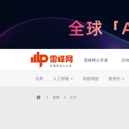
雷峰网公开课
活
业界
人工智能
智能驾驶
数智化
新鲜
正文