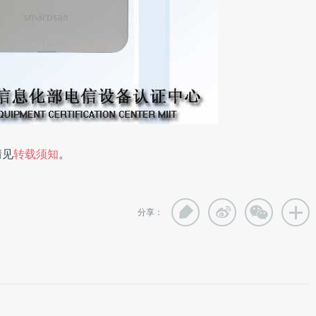
情见
转载须知
。
分享：