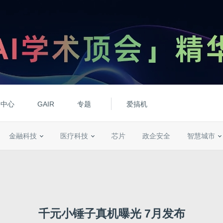
动中心
GAIR
专题
爱搞机
金融科技
医疗科技
芯片
政企安全
智慧城市
千元小锤子真机曝光 7月发布