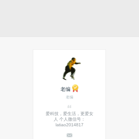
老编
老编
爱科技，爱生活，更爱女
人 个人微信号：
latiao2014817