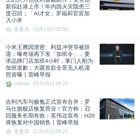
新拟赴港上市！年内因火灾隐患三
度召回；「AI才女」罗福莉官宣加
入小米
巫夏清
11月13日 08:50
小米王腾因泄密、利益冲突等被辞
退；曝奇瑞再下发「加班令」，要
求品牌门店加班4小时，掌门人刚为
加班道歉；大疆首款全景无人机谍
照首曝丨雷峰早报
nebula
09月09日 08:27
吉利汽车与极氪正式宣布合并；罗
马仕旗舰店恢复营业！官方称：召
回服务长期有效；英伟达宣布：H20
将恢复对中国销售丨雷峰早报
巫夏清
07月16日 09:20