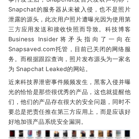
开
Snapchat的服务器从未被入侵，也不是照片
泄露的源头，此次用户照片遭曝光因为使用第
课
三方应用发送和接收快照而导致。科技博客
活
Business Insider将矛头指向了一向在
Snapsaved.com托管，目前已关闭的网络服
动
务。而根据跟踪查询，照片发布源头为一家名
为 Snapchat Leaked的网站。
中
近来科技界泄密事件频频发生，黑客入侵并曝
光的恰恰是那些很优秀的产品，这也就提醒他
心
们，他们的产品存在很大的安全问题，同时不
要总是把责任推在第三方应用上，而是应该好
GAIR
好地加强产品系统安全漏洞。
专