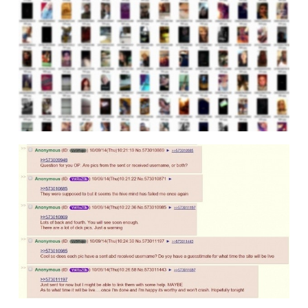
题
爱
搞
机