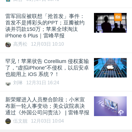
雷军回应被联想「抢首发」事件：
首发不是搏彩头的PPT；豆瓣被约
谈并罚款150万；苹果全球淘汰
iPhone 6 Plus｜雷峰早报
高秀松
12月03日 10:10
罕见！苹果状告 Corellium 侵权案输
了，“虚拟iPhone”不侵权，以后安卓
也能用上 iOS 系统？！
刘琳
12月31日 16:24
新荣耀进入人员整合阶段；小米宣
布新一轮人事变动；美众议院表决
通过《外国公司问责法》 | 雷锋早报
伍文靓
12月03日 10:04