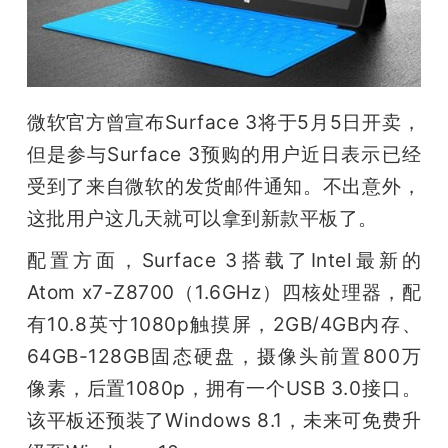
开
课
微软官方曾宣布Surface 3将于5月5日开卖，
活
但是参与Surface 3预购的用户近日表示已经
动
受到了来自微软的发货邮件通知。不出意外，
这批用户这几天就可以拿到新款平板了。
中
配置方面，Surface 3搭载了Intel最新的
Atom x7-Z8700（1.6GHz）四核处理器，配
心
有10.8英寸1080p触摸屏，2GB/4GB内存、
64GB-128GB固态硬盘，摄像头前置800万
GAIR
像素，后置1080p，拥有一个USB 3.0接口。
该平板还预装了Windows 8.1，未来可免费升
专