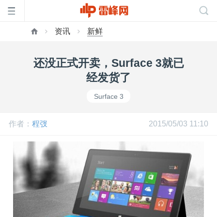
资讯
新鲜
首
还没正式开卖，Surface 3就已
页
经发货了
Surface 3
雷
作者：
程弢
2015/05/03 11:10
峰
网
公