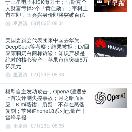
于三星电子和SK海力士；马斯克个
人财富亏掉2个「黄仁勋」；宇树上
市在即，王兴兴身价即将突破百亿
巫夏清
08月06日 08:34
美国委员会代表团来中国去华为、
DeepSeek等考察：结果被拒；LV回
应茉莉奶白商标诉讼：知识产权是
绝对的核心资产；苹果市值突破5万
亿美元
巫夏清
07月29日 08:38
模型自主发动攻击，OpenAI遭遇史
上首次评测失控事故；月之暗面回
应「Kimi蒸馏」质疑：不存在蒸馏
复刻；苹果iPhone18系列已量产丨
雷峰早报
巫夏清
07月23日 08:36