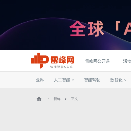
雷峰网公开课
活
业界
人工智能
智能驾驶
数智化
新鲜
正文