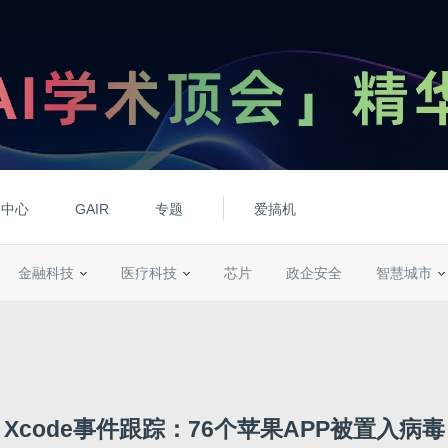
动中心
GAIR
专题
爱搞机
金融科技
医疗科技
芯片
政企安全
智慧城市
Xcode事件跟踪：76个苹果APP被置入病毒