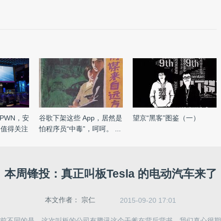
 PWN，安
谷歌下架这些 App，居然是
望京“黑客”图鉴（一）
更值得关注
怕程序员“中毒”，呵呵。 ...
本周锋投：真正叫板Tesla 的电动汽车来了
本文作者：
宗仁
2015-09-20 17:01
前不同的是，这次叫板的公司有腾讯这个干爹在背后背书，我们真心很期