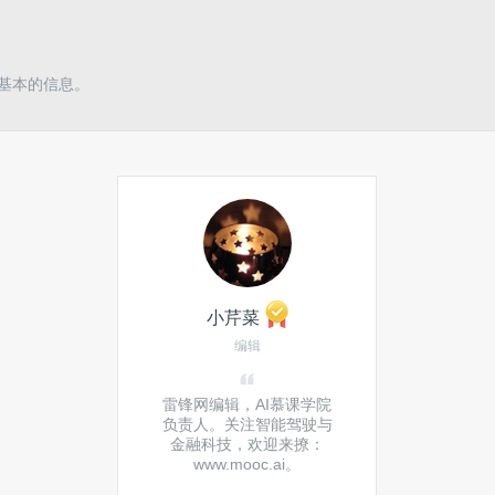
露基本的信息。
小芹菜
编辑
雷锋网编辑，AI慕课学院
负责人。关注智能驾驶与
金融科技，欢迎来撩：
www.mooc.ai。