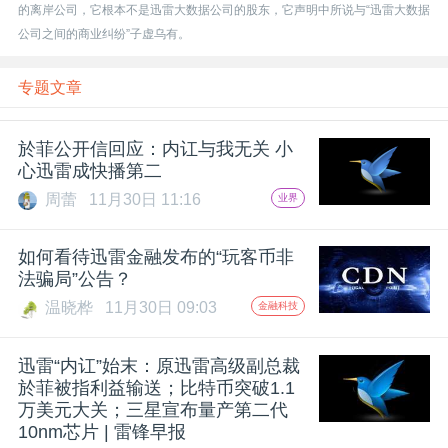
开
的离岸公司，它根本不是迅雷大数据公司的股东，它声明中所说与“迅雷大数据
公司之间的商业纠纷”子虚乌有。
课
专题文章
活
於菲公开信回应：内讧与我无关 小
心迅雷成快播第二
动
周蕾
11月30日 11:16
业界
中
如何看待迅雷金融发布的“玩客币非
法骗局”公告？
心
温晓桦
11月30日 09:03
金融科技
GAIR
迅雷“内讧”始末：原迅雷高级副总裁
於菲被指利益输送；比特币突破1.1
万美元大关；三星宣布量产第二代
专
10nm芯片 | 雷锋早报