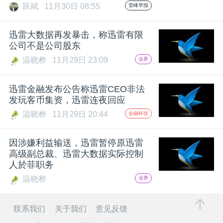
跃斌
11月30日 08:55
雷峰早报
题
迅雷大数据再发暴击，称迅雷有限
公司不是公司股东
爱
温晓桦
11月29日 23:09
业界
搞
迅雷金融发布公告称迅雷CEO非法
发玩客币集资，迅雷连夜回应
机
温晓桦
11月29日 20:44
金融科技
因涉嫌利益输送，迅雷暂停原迅雷
高级副总裁、迅雷大数据实际控制
人於菲职务
温晓桦
业界
联系我们
关于我们
意见反馈