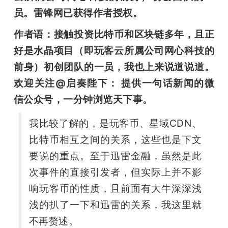
开
员。雷锋网已获得作者授权。
课
作者语：接触投资比特币和区块链多年，且正
好是水晶项目（即玩客云所属公司网心科技的
活
前身）初创团队的一员，我也上来说道说道。
欢迎关注@启奏陛下： 提供一句话新闻的微
动
信公众号，一分钟浏览天下事。
我比较了解的，是玩客币、星域CDN、
中
比特币相互之间的关系，这些也是下文
心
要说的重点。至于迅雷金融，虽然是此
次事件的直接引发者，但实际上并不影
GAIR
响玩客币的性质，且前面有大牛深深浅
浅的扒了一下和迅雷的关系，我这里就
专
不再赘述。