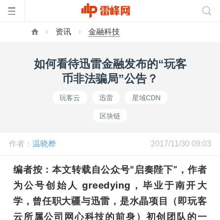
资讯
金融科技
首
如何看待迅雷金融发布的“玩客
页
币非法骗局”公告？
玩客云
迅雷
星域CDN
雷
区块链
峰
作者：
温晓桦
2017/11/30 09:03
网
编者按：本文转载自公众号"启奏陛下”，作者
为公号创始人 greedying，毕业于南开大
公
学，曾任职大疆与迅雷，是水晶项目（即玩客
云所属公司网心科技的前身）初创团队的一