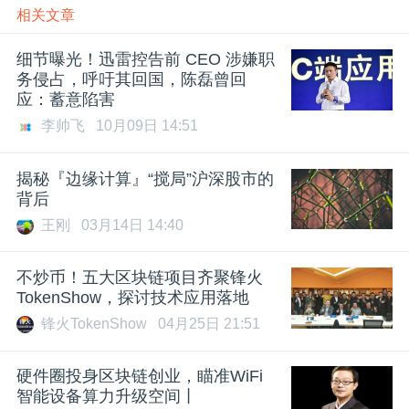
相关文章
细节曝光！迅雷控告前 CEO 涉嫌职
务侵占，呼吁其回国，陈磊曾回
应：蓄意陷害
李帅飞
10月09日 14:51
揭秘『边缘计算』“搅局”沪深股市的
背后
王刚
03月14日 14:40
不炒币！五大区块链项目齐聚锋火
TokenShow，探讨技术应用落地
锋火TokenShow
04月25日 21:51
硬件圈投身区块链创业，瞄准WiFi
智能设备算力升级空间丨