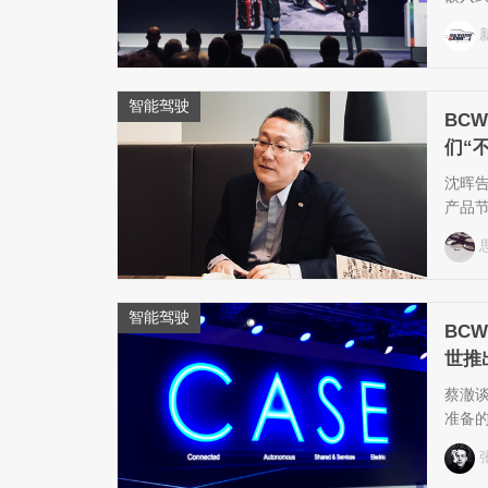
智能驾驶
BC
们“不
沈晖
产品
秀。
智能驾驶
BCW
世推
蔡澈
准备的