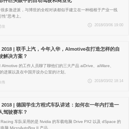
部件巨头眼中的自动驾驶和商业化
于很多激进派，与博世的全程对谈都似乎建立在一种植根于产业一线
行性”思考上。
2018/03/06 19:00
思佳
 2018 | 联手上汽，今年入华，AImotive在打造怎样的自
驶解决方案？
AImotive 的工作人员聊了聊他们的三大产品 aiDrive、aiWare、
im 的进展以及在中国开设办公室的计划。
2018/03/02 18:14
张伟
W 2018 | 德国学生方程式车队讲述：如何在一年内打造一
人驾驶赛车？
 Racing 车队采用的是 Nvidia 的车载电脑 Drive PX2 以及 dSpace 的
脑 MicroAutoBox II 产品。