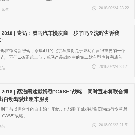
2018/02/24 23:22
新智驾
W 2018 | 专访：威马汽车慢友商一步了吗？沈晖告诉我
”
告诉雷锋网新智驾，今年4月的北京车展将是于威马而言很重要的一个
节点，不但EX5正式上市，威马产品战略中的第二款车型也将完成首
2018/02/24 23:21
思佳
 2018 | 蔡澈阐述戴姆勒“CASE”战略，同时宣布将联合博
出自动驾驶出租车服务
谈到了与博世合作的自主泊车系统，也谈到了戴姆勒集团为出行变革所
“CASE”战略。
2018/02/22 21:51
张伟