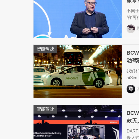
家零
不同
的“可
智能驾驶
BCW
动驾
我们和 
aiS
智能驾驶
BC
款无
DART
嵌入式电