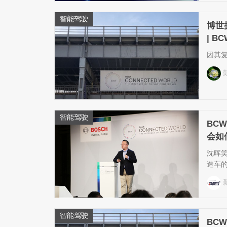
智能驾驶
博世
| BC
因其
智能驾驶
BC
会如
沈晖
造车
智能驾驶
BC