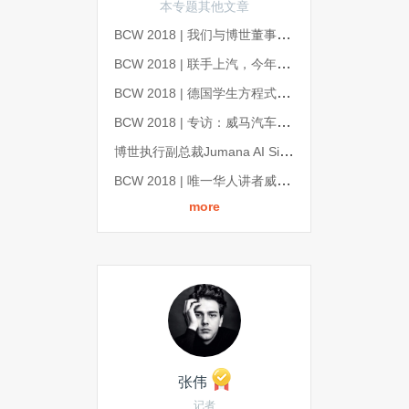
本专题其他文章
BCW 2018 | 我们与博世董事会成员Dirk Hoheisel，聊了聊这家零部件巨头眼中的自动驾驶和商业化
BCW 2018 | 联手上汽，今年入华，AImotive在打造怎样的自动驾驶解决方案？
BCW 2018 | 德国学生方程式车队讲述：如何在一年内打造一款无人驾驶赛车？
BCW 2018 | 专访：威马汽车慢友商一步了吗？沈晖告诉我们“不”
博世执行副总裁Jumana AI Sibai：如何通往自动驾驶的未来？ | BCW 2018
BCW 2018 | 唯一华人讲者威马汽车CEO沈晖演讲全文：汽车会如何进化？
more
张伟
记者