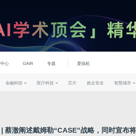
动中心
GAIR
专题
爱搞机
金融科技
医疗科技
芯片
政企安全
智慧城市
18 | 蔡澈阐述戴姆勒“CASE”战略，同时宣