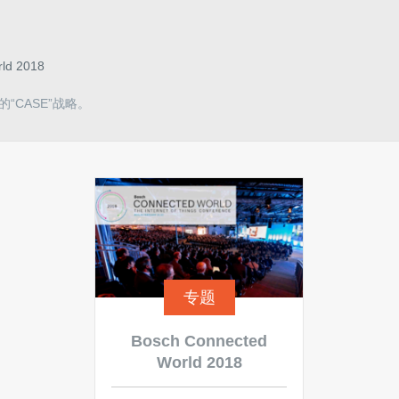
ld 2018
CASE”战略。
专题
Bosch Connected
World 2018