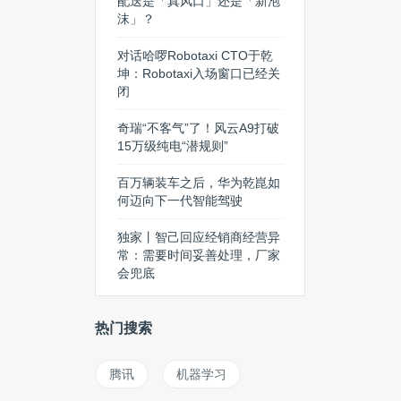
配送是「真风口」还是「新泡
沫」？
对话哈啰Robotaxi CTO于乾
坤：Robotaxi入场窗口已经关
闭
奇瑞“不客气”了！风云A9打破
15万级纯电“潜规则”
百万辆装车之后，华为乾崑如
何迈向下一代智能驾驶
独家丨智己回应经销商经营异
常：需要时间妥善处理，厂家
会兜底
热门搜索
腾讯
机器学习