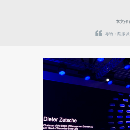
本文作
导语：蔡澈谈