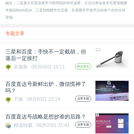
开
融合；二是展示百度深度学习研究院的研究成果，主论坛将会发布百度智能硬
件新品BaiduEye；三是智能硬件生态展，百度硬件开放平台的各个合作伙伴
登场。
课
专题文章
活
三星和百度：手快不一定截胡，但
动
落后一定挨打
吴德新
09月04日 10:11
政企安全
中
百度直达号新鲜出炉，微信慌神了
心
吗？
于斌
09月03日 22:19
业界专题
GAIR
百度直达号战略是想抄谁的后路？
精选转载
09月03日 21:41
业界专题
专