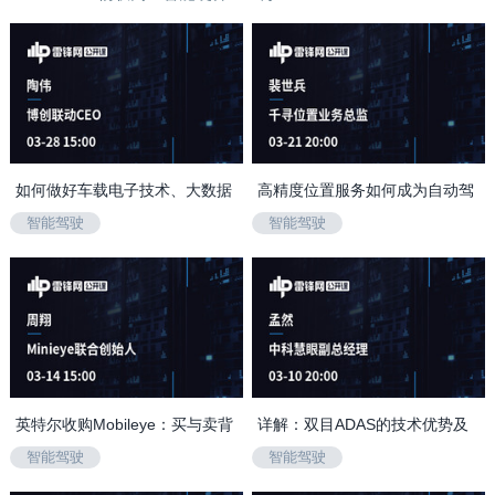
开
课
活
如何做好车载电子技术、大数据
高精度位置服务如何成为自动驾
动
平台在车联网行业的应用？ | 雷
驶的基础力量？ | 雷锋网公开课
智能驾驶
智能驾驶
锋网公开课
中
心
GAIR
英特尔收购Mobileye：买与卖背
详解：双目ADAS的技术优势及
后的逻辑 | 雷锋网公开课
产品落地之路 | 雷锋网公开课
智能驾驶
智能驾驶
专