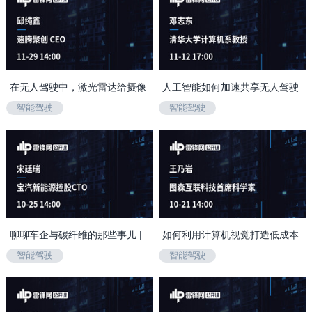
在无人驾驶中，激光雷达给摄像
人工智能如何加速共享无人驾驶
头填了哪些坑？| 雷锋网公开课
产业发展？ | 雷锋网公开课
智能驾驶
智能驾驶
聊聊车企与碳纤维的那些事儿 |
如何利用计算机视觉打造低成本
雷锋网公开课
自动驾驶方案 | 雷锋网公开课
智能驾驶
智能驾驶