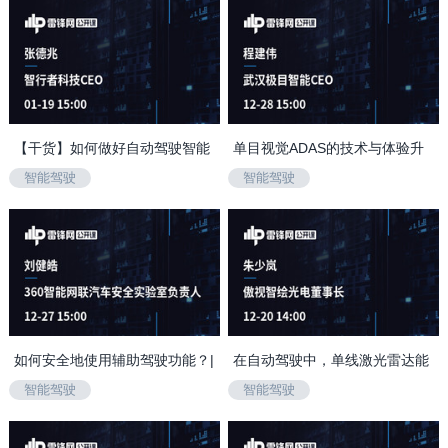
题
爱
【干货】如何做好自动驾驶智能
单目视觉ADAS的技术与体验升
搞
车控制决策系统开发？ | 雷锋网
级之路｜雷锋网公开课
智能驾驶
智能驾驶
公开课
机
如何安全地使用辅助驾驶功能？|
在自动驾驶中，单线激光雷达能
雷锋网公开课
干什么？｜雷锋网公开课
智能驾驶
智能驾驶