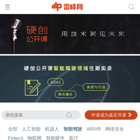
首
页
雷
峰
网
申请成为嘉宾开课
公
全部
人工智能
机器人
智能驾驶
AR/VR
网络安全
Fintech
物联网
智能硬件
医疗