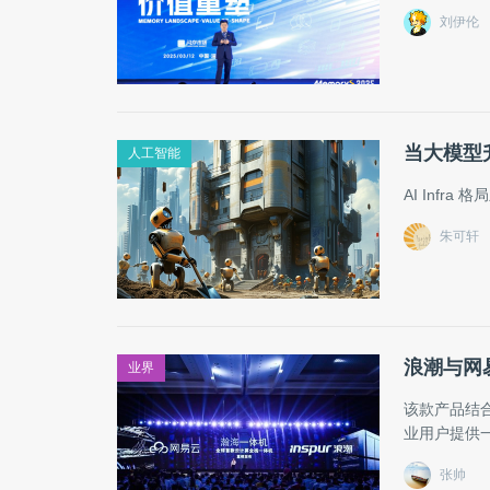
刘伊伦
当大模型升
人工智能
AI Inf
朱可轩
浪潮与网
业界
该款产品结
业用户提供
张帅