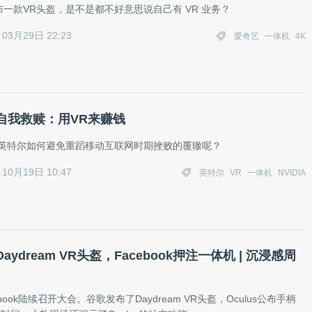
一款VR头盔，是不是都不好意思说自己有 VR 业务？
03月29日 22:23
爱奇艺
一体机
4K
自我救赎：用VR来赚钱
，英特尔如何避免重蹈移动互联网时期挫败的覆辙呢？
10月19日 10:47
英特尔
VR
一体机
NVIDIA
aydream VR头盔，Facebook押注一体机 | 沉浸感周
book陆续召开大会。谷歌发布了Daydream VR头盔，Oculus公布手柄