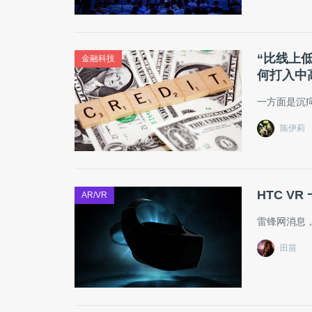
“比线上
金融科技
何打入中
一方面是沉
陈伊莉
HTC VR
AR/VR
雷锋网消息，
田苗