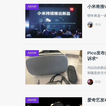
小米将推V
AR/VR
明年将是一
李诗
Pico发
AR/VR
诉求”
与以往的新
和随意的方
田苗
爱奇艺发布
AR/VR