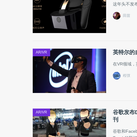
这年头不发布
田苗
英特尔的
AR/VR
在VR领域
程弢
谷歌发布D
AR/VR
刊
谷歌和Face