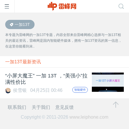
一加13T
首
本专题为雷峰网的一加13T专题，内容全部来自雷峰网精心选择与一加13T相
关的最近资讯，雷峰网是国内智能硬件媒体，拥有一加13T资讯的第一信息，
页
在这里你能看到未..
雷
一加13T最新资讯
“小屏大魔王” 一加 13T ，“美强小”拉
峰
满性价比
侯雪银
04月25日 00:46
智能硬件
网
联系我们
关于我们
意见反馈
公
Copyright © 2011-2026
www.leiphone.com